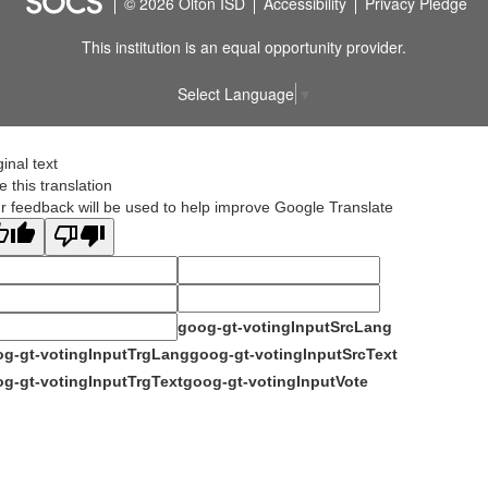
© 2026 Olton ISD
Accessibility
Privacy Pledge
This institution is an equal opportunity provider.
Select Language
▼
ginal text
e this translation
r feedback will be used to help improve Google Translate
goog-gt-votingInputSrcLang
g-gt-votingInputTrgLang
goog-gt-votingInputSrcText
g-gt-votingInputTrgText
goog-gt-votingInputVote