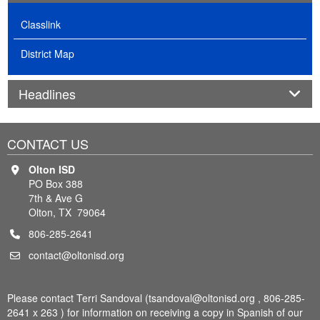
Classlink
District Map
Panel
Headlines
CONTACT US
Olton ISD
PO Box 388
7th & Ave G
Olton, TX 79064
806-285-2641
contact@oltonisd.org
Please contact Terri Sandoval (tsandoval@oltonisd.org , 806-285-
2641 x 263 ) for information on receiving a copy in Spanish of our