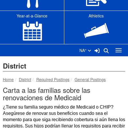
Year-at-a-Glance
Athletics
Sign In Link
Search
NA°
Toggl
District
breadcrumbs:
breadcrumbs:
breadcrumbs:
Home
District
Required Postings
General Postings
Carta a las familias sobre las
renovaciones de Medicaid
¿Tiene su familia seguro médico de Medicaid o CHIP?
Asegúrese de renovar sus beneficios cuando sea el
momento para que siga recibiendo cobertura si aún llena los
requisitos. Sus hijos podrían llenar los requisitos para recibir